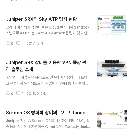
0
0
2017. 3. 31.
X 구성을 위한 AWS에 대한 기본적인 설명 등에 대해 간략
하게 이야기였습니다만… 중요한 부분은 Amazon을 통한
대형 Public Cloud 환경이라도 보안에 대한 책임은 Ama
Juniper SRX의 Sky ATP 탐지 현황
zon과 같은 서비스 제공사가 온전히 짊어지지 않기 때문
글 내용
에, Cloud 환경에서의 보안을 고려해야 한다는 부분 입니
근래에 여러 방화벽 벤더들은 Cloud 환경에서 Sandbox
다. 저희는 Juniper vSRX에 대한 License 공급 및 기술
기반으로 ATP 또는 Zero-Day Attack을 탐지 및 차단
지원을 통해 Cloud 환경에서도 보안을 고려할 수 있는 서
하는 기능을 소개하고 있습니다. Juniper의 경우에는 SR
비스를 제공하고 있습니다. 우선, AWS 환경에서 vSRX의
0
0
2017. 5. 10.
X를 통해 Sky ATP라는 솔루션으로 해당 기능을 제공하
License 유형은 아래와 같..
고 있으며, 아래와 같은 아키텍처를 갖고 있습니다. 간단하
게 정리하자면.. 아래 기능을 지원한다고 보시면 될 듯 합니
Juniper SRX 장비를 이용한 VPN 중앙 관
다. 1. C&C 서버와의 통신 차단. 2. GeoIP 기반의 정책 적
용. 3. Cloud 환경의 Sandbox를 통한 Malware 행위
리 솔루션 소개
글 내용
분석 및 차단 4. Client의 평판점수 부여를 통해 통신 제어.
중앙과 각 지점들을 VPN으로 연결하여 사용하는 네트워
(평판은 C&C 서버와의 통신 및 Malware 다운로드, 위협
크 구성에서 일반적으로 각 지점에서 VPN 통신을 통해 중
도에 따라 부여 됩니다. Sky ATP는 무료 버전과 프리미엄
앙 내부망의 그룹웨어를 사용하고, 인터넷은 각 지점의 방
버전이 있는데, 각..
0
0
2015. 2. 24.
화벽을 통해 사용을 합니다. 일반적으로 IPS, 웹 방화벽 등
의 고가의 보안장비들은 중앙에만 설치가 되어 있으며, 각
지점에는 별도의 보안장비가 설치 되지 않는 경우가 많습
Screen OS 방화벽 장비의 L2TP Tunnel
니다. 해당 네트워크 구성에서 생각해 볼 수 있는 문제점이
글 내용
크게 두 가지가 있습니다. 첫 째, 각종 바이러스 및 해킹 위
Juniper 장비 중 Screen OS를 사용하는 장비 SSG, IS
험에 노출이 됩니다. 각 지점에는 별도의 보안장비가 없기
G 등의 장비에서 지원하는 Client VPN Tool로는 Junip
때문에 각 지점 사용자들의 인터넷 사용 시 보안에 취약하
er와 협약을 맺어 무료로 사용 할 수 있는 Netscreen Re