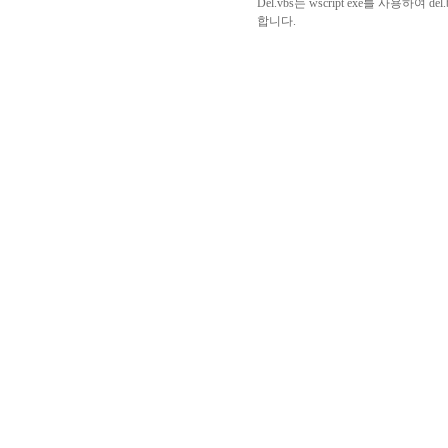
Del.vbs
는
wscript exe
를 사용하여
del.
합니다
.