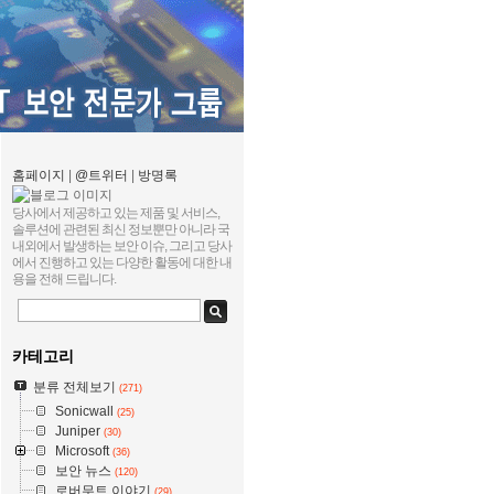
홈페이지
|
@트위터
|
방명록
당사에서 제공하고 있는 제품 및 서비스,
솔루션에 관련된 최신 정보뿐만 아니라 국
내외에서 발생하는 보안 이슈, 그리고 당사
에서 진행하고 있는 다양한 활동에 대한 내
용을 전해 드립니다.
카테고리
분류 전체보기
(271)
Sonicwall
(25)
Juniper
(30)
Microsoft
(36)
보안 뉴스
(120)
로버무트 이야기
(29)