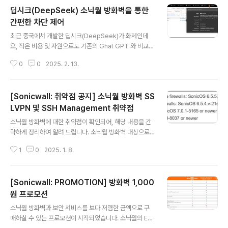
리하고 실질적인 대응 전략을 제안합니다. 이번 보고서에
딥시크(DeepSeek) 소닉월 방화벽을 통한
서 강조하는 것은 사이버 공격의 고도화와 신속한 실행입
니다. 공격자들은 보안 취약점을 공개한 후 48시간 내에
간편한 차단 제어
글 내용
이를 악용하며, 자동화 도구와 AI를 활용해 더 정교하고 탐
최근 중국에서 개발한 딥시크(DeepSeek)가 화제인데
지하기 어려운 공격을 수행하고 있습니다. 따라서, 기업과
요, 적은 비용 및 자원으로도 기존의 Ghat GPT 와 비교될
조직은 더욱 강력한 실시간 대응 전략을 구축해야 합니
정도의 성능을 발휘하는 것에 주목하고 있는 듯 합니다. 다
다. 1. 랜섬웨어 공격: 더 빠르고 더 정교하게 📌 주요 내
0
0
2025. 2. 13.
만, 딥시크(DeepSeek)는 중국 정책에 따라 데이터를 중
용 ..
국에 저장해야 하는 부분에 있어, 개인정보 및 자료유출에
대한 우려가 있다는 의견이 많습니다. 그에 따라 일부 국가
[Sonicwall: 취약점 공지] 소닉월 방화벽 SS
및 기업에서는 딥시크 사용을 제한하는 조치를 한다는 내
용도 심심치 않게 들리는 듯 합니다. 소닉월 차세대방화벽
LVPN 및 SSH Management 취약점
글 내용
에는 이러한 딥시크(DeepSeek)를 간편하게 차단하거나
소닉월 방화벽에 대한 취약점이 확인되어, 해당 내용을 간
허용할 수 있도록 Application 제어 기능을 제공하고 있
략하게 정리하여 알려 드립니다. 소닉월 방화벽 대상으로
습니다. 위 화면과 같이 Application에서 DeepSeek
SSLVPN의 인증을 Bypass 하거나, SSH Manageme
항목을 제공하고, 해당 Application 만 간편하..
1
0
2025. 1. 8.
nt 접속의 인증을 Bypass 하는 등의 취약점이 발견되었
고, 해당 기능이 활성화된 환경인 경우 빠르게 조치하는 것
을 권장 드립니다. SSH Management의 경우 접속 IP 제
[Sonicwall: PROMOTION] 방화벽 1,000
한을 통해 제어한다고 하더라도, SSLVPN 서비스의 경우
에는 접속 IP를 특정할 수 없는 부분은 참고하시기 바랍니
원 프로모션
글 내용
다. 감사합니다. - 대상 : 소닉월 TZ 및 NSa 등 SonicOS
소닉월 방화벽과 보안 서비스를 보다 저렴한 금액으로 구
사용 방화벽 - 조치된 펌웨어 버전 - 취약점 주요 내용 : S
매하실 수 있는 프로모션이 시작되었습니다. 소닉월의 Ess
SLVPN 및 SSH Management가 활성화된 방화벽을 대