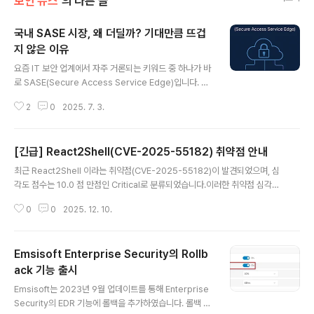
보안 뉴스
의 다른 글
국내 SASE 시장, 왜 더딜까? 기대만큼 뜨겁
지 않은 이유
글 내용
요즘 IT 보안 업계에서 자주 거론되는 키워드 중 하나가 바
로 SASE(Secure Access Service Edge)입니다. 가
트너가 처음 개념을 정립한 이후, 네트워크와 보안을 통합
2
0
2025. 7. 3.
해 클라우드 기반으로 제공하는 접근 방식은 분산 근무와
클라우드 전환이 빠르게 진행되는 지금의 환경에 딱 맞는
솔루션으로 주목받고 있습니다. 그런데 국내에서는 이 흐
[긴급] React2Shell(CVE-2025-55182) 취약점 안내
름이 예상보다 더디게 진행되고 있습니다. 주변 기업들과
글 내용
이야기를 나눠봐도, 개념에 대한 관심은 분명 존재하지만
최근 React2Shell 이라는 취약점(CVE-2025-55182)이 발견되었으며, 심
도입은 매우 조심스럽고 느리게 진행되는 편입니다. 그 이
각도 점수는 10.0 점 만점인 Critical로 분류되었습니다.이러한 취약점 심각도
유를 현업의 시각에서 정리해보았습니다. 1. SASE에 대한
는 약 4년 전의 Log4j 와 동일한 점수로 매우 심각한 취약점이라고 보시면 되
개념적 혼선과 인지 부족 SASE는 단순한 보안 솔루션이
0
0
2025. 12. 10.
겠습니다. 해당 취약점은 React Server Components(RSC) 에서 발생하
아닙니다. SD-WAN, CASB, SWG, ZTNA, FWaaS 등
는 취약점으로 취약한 버전의 React 버전을 사용하는 웹 서비스의 경우 인증
여러..
없이 원격코드 실행이 가능하며, React를 기반으로 하는 Next.js 프레임워크
Emsisoft Enterprise Security의 Rollb
또한 동일한 취약점에 노출되어, 그 위험도가 상당히 높은 것으로 보입니다. 아
래는 React2Shell 취약점 스캐닝 사이트로 운영 중인 웹서비스가 해당 취약점
ack 기능 출시
글 내용
에 노출되어 있는지 확인하는 사이트 입니다. Rea..
Emsisoft는 2023년 9월 업데이트를 통해 Enterprise
Security의 EDR 기능에 롤백을 추가하였습니다. 롤백 기