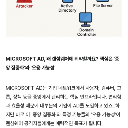
MICROSOFT AD,
왜
랜섬웨어에
취약할까요
?
핵심은
'
중
앙
집중화
'
와
'
오용
가능성
'
MICROSOFT AD
는
기업
네트워크에서
사용자
,
컴퓨터
,
그
룹
,
정책
등을
중앙에서
관리하는
핵심
인프라입니다
.
편리함
과
효율성
때문에
대부분의
기업이
AD
를
도입하고
있죠
.
하
지만
바로
이
'
중앙
집중화
'
와
특정
기능들의
'
오용
가능성
'
이
랜섬웨어
공격자들에게는
매력적인
목표가
됩니다
.