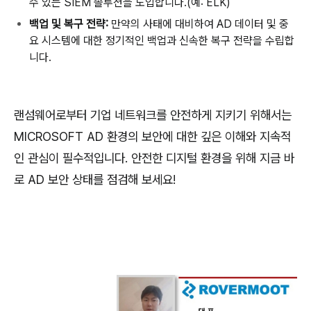
수
있는
SIEM
솔루션을
도입합니다
.(
예
: ELK)
백업
및
복구
전략
:
만약의
사태에
대비하여
AD
데이터
및
중
요
시스템에
대한
정기적인
백업과
신속한
복구
전략을
수립합
니다
.
랜섬웨어로부터
기업
네트워크를
안전하게
지키기
위해서는
MICROSOFT AD
환경의
보안에
대한
깊은
이해와
지속적
인
관심이
필수적입니다
.
안전한
디지털
환경을
위해
지금
바
로
AD
보안
상태를
점검해
보세요
!