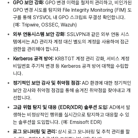
GPO
보안
강화
:
GPO
변경
이력을
철저히
관리하고
,
비인가된
GPO
변경
시도를
탐지와
File Integrity Monitoring (FIM)
도
구를
통해
SYSVOL
내
GPO
스크립트
무결성
확인합니다
.
(
예
: Tripwire, OSSEC, Wazuh)
외부
연동시스템
보안
강화
:
SSLVPN
과
같은
외부
연동
시스
템에서는
AD
관리자
계정
대신
별도의
계정을
사용하여
접근
권한을
관리해야
합니다
.
Kerberos
공격
방어
:
KRBTGT
계정
관리
강화
,
서비스
계정
비밀번호
주기적
변경
등
Kerberos
공격
방어
대책을
수립합
니다
.
정기적인
보안
감사
및
취약점
점검
:
AD
환경에
대한
정기적인
보안
감사와
취약점
점검을
통해
숨겨진
취약점을
찾아내고
개
선합니다
.
고급
위협
탐지
및
대응
(EDR/XDR)
솔루션
도입
:
AD
에서
발
생하는
비정상적인
행위를
실시간으로
탐지하고
대응할
수
있
는
솔루션을
도입합니다
. (
예
: Emsisoft EDR)
로그
모니터링
및
관리
:
상시
로그
모니터링
및
추척
관리를
할