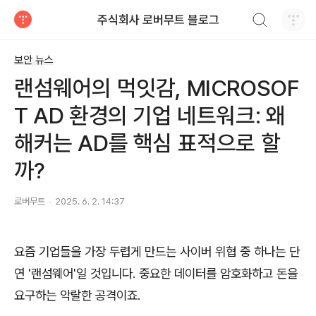
검색하기
주식회사 로버무트 블로그
티스토리
보안 뉴스
랜섬웨어의 먹잇감, MICROSOF
T AD 환경의 기업 네트워크: 왜
해커는 AD를 핵심 표적으로 할
까?
로버무트
2025. 6. 2. 14:37
요즘
기업들을
가장
두렵게
만드는
사이버
위협
중
하나는
단
연
'
랜섬웨어
'
일
것입니다
.
중요한
데이터를
암호화하고
돈을
요구하는
악랄한
공격이죠
.