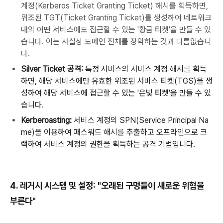
계정(Kerberos Ticket Granting Ticket) 해시를 획득하면,
위조된 TGT(Ticket Granting Ticket)를 생성하여 네트워크
내의 어떤 서비스에도 접근할 수 있는 '황금 티켓'을 만들 수 있
습니다. 이는 사실상 도메인 전체를 장악하는 것과 다름없습니
다.
Silver Ticket
공격
:
특정
서비스의
서비스
계정
해시를
획득
하면
,
해당
서비스에만
유효한
위조된
서비스
티켓
(TGS)
을
생
성하여
해당
서비스에
접근할
수
있는
'
은빛
티켓
'
을
만들
수
있
습니다
.
Kerberoasting:
서비스
계정의
SPN(Service Principal Na
me)
을
이용하여
패스워드
해시를
추출하고
오프라인으로
크
랙하여
서비스
계정의
권한을
획득하는
공격
기법입니다
.
4.
레거시
시스템
및
설정
: "
오래된
구멍들이
새로운
위협을
부른다
"