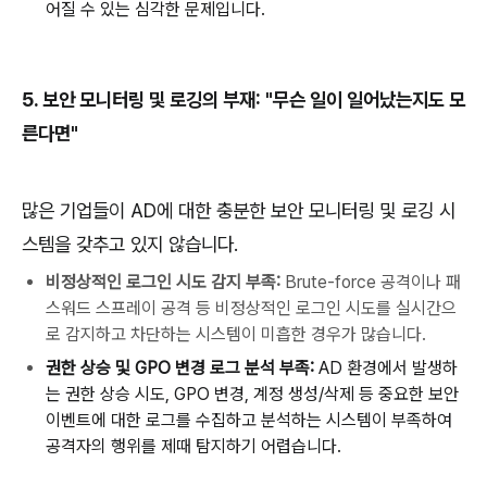
어질
수
있는
심각한
문제입니다
.
5.
보안
모니터링
및
로깅의
부재
: "
무슨
일이
일어났는지도
모
른다면
"
많은
기업들이
AD
에
대한
충분한
보안
모니터링
및
로깅
시
스템을
갖추고
있지
않습니다
.
비정상적인 로그인 시도 감지 부족:
Brute-force 공격이나 패
스워드 스프레이 공격 등 비정상적인 로그인 시도를 실시간으
로 감지하고 차단하는 시스템이 미흡한 경우가 많습니다.
권한
상승
및
GPO
변경
로그
분석
부족
:
AD
환경에서
발생하
는
권한
상승
시도
, GPO
변경
,
계정
생성
/
삭제
등
중요한
보안
이벤트에
대한
로그를
수집하고
분석하는
시스템이
부족하여
공격자의
행위를
제때
탐지하기
어렵습니다
.