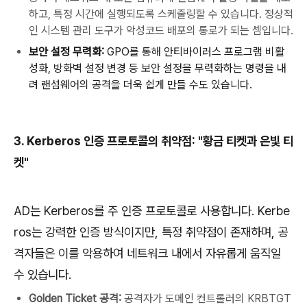
하고, 특정 시간에 실행되도록 스케줄링할 수 있습니다. 정상적
인 시스템 관리 도구가 악성코드 배포의 통로가 되는 셈입니다.
보안
설정
무력화
:
GPO
를
통해
안티바이러스
프로그램
비활
성화
,
방화벽
설정
변경
등
보안
설정을
무력화하는
명령을
내
려
랜섬웨어의
공격을
더욱
쉽게
만들
수도
있습니다
.
3. Kerberos
인증
프로토콜의
취약점
: "
황금
티켓과
은빛
티
켓
"
AD
는
Kerberos
를
주
인증
프로토콜로
사용합니다
. Kerbe
ros
는
강력한
인증
방식이지만
,
특정
취약점이
존재하며
,
공
격자들은
이를
악용하여
네트워크
내에서
자유롭게
움직일
수
있습니다
.
Golden Ticket 공격:
공격자가 도메인 컨트롤러의 KRBTGT