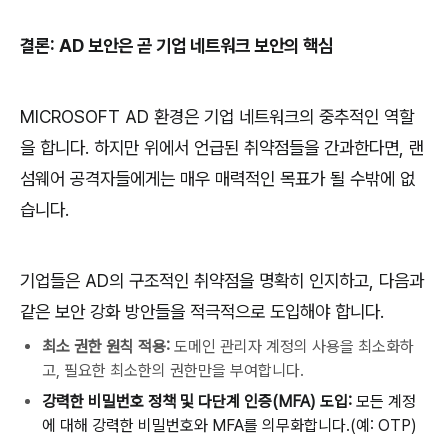
결론
: AD
보안은
곧
기업
네트워크
보안의
핵심
MICROSOFT AD
환경은
기업
네트워크의
중추적인
역할
을
합니다
.
하지만
위에서
언급된
취약점들을
간과한다면
,
랜
섬웨어
공격자들에게는
매우
매력적인
목표가
될
수밖에
없
습니다
.
기업들은
AD
의
구조적인
취약점을
명확히
인지하고
,
다음과
같은
보안
강화
방안들을
적극적으로
도입해야
합니다
.
최소 권한 원칙 적용:
도메인 관리자 계정의 사용을 최소화하
고, 필요한 최소한의 권한만을 부여합니다.
강력한
비밀번호
정책
및
다단계
인증
(MFA)
도입
:
모든
계정
에
대해
강력한
비밀번호와
MFA
를
의무화합니다
.(
예
: OTP)