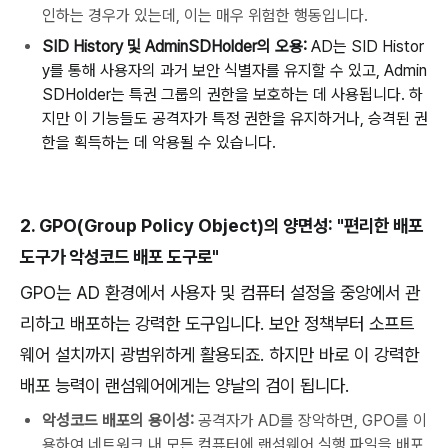
인하는 경우가 있는데, 이는 매우 위험한 행동입니다.
SID History
및
AdminSDHolder
의
오용
:
AD
는
SID Histor
y
를
통해
사용자의
과거
보안
식별자를
유지할
수
있고
, Admin
SDHolder
는
특권
그룹의
권한을
보호하는
데
사용됩니다
.
하
지만
이
기능들도
공격자가
특정
권한을
유지하거나
,
승격된
권
한을
획득하는
데
악용될
수
있습니다
.
2. GPO(Group Policy Object)
의
양면성
: "
편리한
배포
도구가
악성코드
배포
도구로
"
GPO
는
AD
환경에서
사용자
및
컴퓨터
설정을
중앙에서
관
리하고
배포하는
강력한
도구입니다
.
보안
정책부터
소프트
웨어
설치까지
광범위하게
활용되죠
.
하지만
바로
이
강력한
배포
능력이
랜섬웨어에게는
양날의
검이
됩니다
.
악성코드 배포의 용이성:
공격자가 AD를 장악하면, GPO를 이
용하여 네트워크 내 모든 컴퓨터에 랜섬웨어 실행 파일을 배포