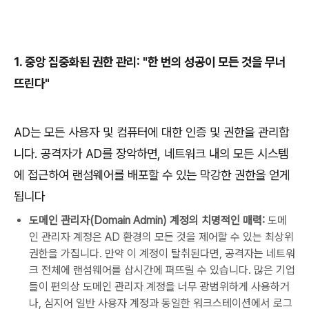
1.
중앙
집중화된
권한
관리
: "
한
번의
성공이
모든
것을
무너
뜨린다
"
AD
는
모든
사용자
및
컴퓨터에
대한
인증
및
권한을
관리합
니다
.
공격자가
AD
를
장악하면
,
네트워크
내의
모든
시스템
에
접근하여
랜섬웨어를
배포할
수
있는
막강한
권한을
얻게
됩니다
도메인 관리자(Domain Admin) 계정의 치명적인 매력:
도메
인 관리자 계정은 AD 환경의 모든 것을 제어할 수 있는 최상위
권한을 가집니다. 만약 이 계정이 탈취된다면, 공격자는 네트워
크 전체에 랜섬웨어를 삽시간에 퍼뜨릴 수 있습니다. 많은 기업
들이 편의상 도메인 관리자 계정을 너무 광범위하게 사용하거
나, 심지어 일반 사용자 계정과 동일한 워크스테이션에서 로그