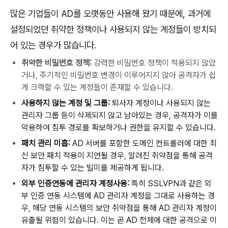
많은
기업들이
AD
를
오랫동안
사용해
왔기
때문에
,
과거에
설정되었던
취약한
정책이나
사용되지
않는
계정들이
방치되
어
있는
경우가
많습니다
.
취약한 비밀번호 정책:
강력한 비밀번호 정책이 적용되지 않았
거나, 주기적인 비밀번호 변경이 이루어지지 않아 공격자가 쉽
게 크랙할 수 있는 계정들이 존재할 수 있습니다.
사용하지
않는
계정
및
그룹
:
퇴사자
계정이나
사용되지
않는
관리자
그룹
등이
삭제되지
않고
남아있는
경우
,
공격자가
이를
악용하여
침투
경로를
확보하거나
권한을
유지할
수
있습니다
.
패치
관리
미흡
:
AD
서버를
포함한
도메인
컨트롤러에
대한
최
신
보안
패치
적용이
지연될
경우
,
알려진
취약점을
통해
공격
자가
침투할
수
있는
빌미를
제공하게
됩니다
.
외부
인증연동에
관리자
계정사용
:
특히
SSLVPN
과
같은
외
부
인증
연동
시스템에
AD
관리자
계정을
그대로
사용하는
경
우
,
해당
연동
시스템의
보안
취약점을
통해
AD
관리자
계정이
유출될
위험이
있습니다
.
이는
곧
AD
전체에
대한
공격으로
이