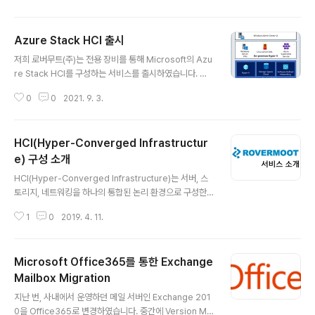
시성을 제공하는 서비스 입니다. Entra Internet Access의 주요 기능은 간략
하게 아래와 같이 정리해 보았습니다.Client는 Entra Internet Access 접속
Azure Stack HCI 출시
시, Microsoft Cloud를 통해 인터넷 연결.Client는 관리자가 정의한 Micros
글 내용
oft SASE 정책에 따라 인터넷 연결이 제어됨.Secure Web Gate..
저희 로버무트(주)는 전용 장비를 통해 Microsoft의 Azu
re Stack HCI를 구성하는 서비스를 출시하였습니다. Mi
crosoft Azure Stack HCI는 기존 컴퓨팅 및 스토리지,
0
0
2021. 9. 3.
네트워크를 하나의 클러스터에 통합한 가상화 시스템인 H
CI를 Microsoft의 Public Cloud인 Azure와 연동하여
운영하고, Azure Backup 및 Site Recovery 등의 Az
HCI(Hyper-Converged Infrastructur
ure에서 제공하는 추가적인 기능을 활용할 수 있으며, Sof
tware Defined Network(SDN) 기능도 제공합니다. 간
e) 구성 소개
글 내용
단하게 설명 드리자면, 기존의 저희 HCI 솔루션과 Micros
HCI(Hyper-Converged Infrastructure)는 서버, 스
oft Azure가 합쳐진 솔루션 입니다. 우선, Azure Stack
토리지, 네트워킹을 하나의 통합된 논리 환경으로 구성한
HCI 기본적으로 4대의 서버를 통해 제공되며, N..
인프라이며, 서버 가상화와 스토리지 가상화가 HCI 환경을
1
0
2019. 4. 11.
구성하는 주요 기술입니다. Microsoft에서는 HCI 구성을
위해 Storage Space Direct(이하 S2D)라는 가상스토
리지 기술을 지원하고 있습니다. S2D는 Microsoft의 Cl
Microsoft Office365를 통한 Exchange
uster 환경에서 구현되는 기술로 아래 그림과 같이 각 서
버에 장착된 Disk를 하나의 Disk로 사용할 수 있도록 만
Mailbox Migration
글 내용
들어 줍니다. 즉, 위 그림에서 빨간색으로 표기된 각 서버의
지난 번, 사내에서 운영하던 메일 서버인 Exchange 201
Disk가 한 개의 Storage Pool이 되며, 해당 Storage P
0을 Office365로 변경하였습니다. 중간에 Version Mi